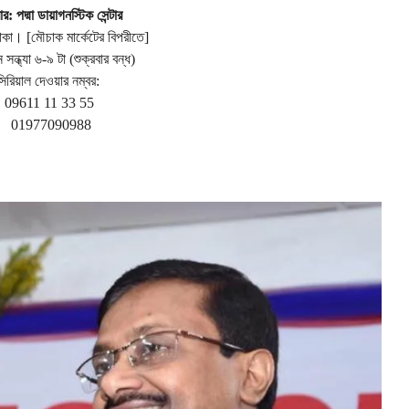
ার: পদ্মা ডায়াগনস্টিক সেন্টার
াকা। [মৌচাক মার্কেটের বিপরীতে]
 সন্ধ্যা ৬-৯ টা (শুক্রবার বন্ধ)
সিরিয়াল দেওয়ার নম্বর:
09611 11 33 55
01977090988