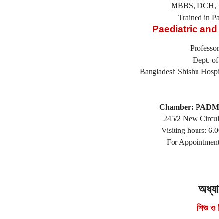
MBBS, DCH, M.
Trained in Pa
Paediatric and
Professo
Dept. of
Bangladesh Shishu Hospit
Chamber: PADMA 
245/2 New Circu
Visiting hours: 6
For Appointment
অধ্যা
শিশু ও