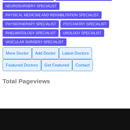
NEUROSURGERY SPECIALIST
PHYSICAL MEDICINE AND REHABILITATION SPECIALIST
PHYSIOTHERAPY SPECIALIST
PSYCHIATRY SPECIALIST
RHEUMATOLOGY SPECIALIST
UROLOGY SPECIALIST
VASCULAR SURGERY SPECIALIST
More Doctor
Add Doctor
Latest Doctors
Featured Doctors
Get Featured
Contact
Total Pageviews